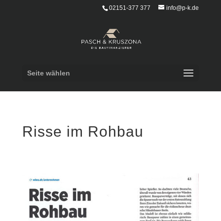
02151-377 377
info@p-k.de
Seite wählen
Risse im Rohbau