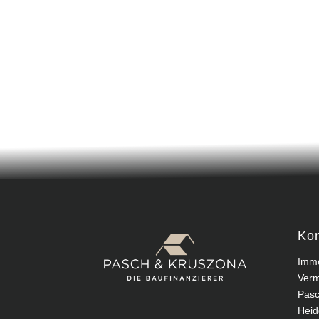
Kon
Immo
Verm
Pasc
Heid