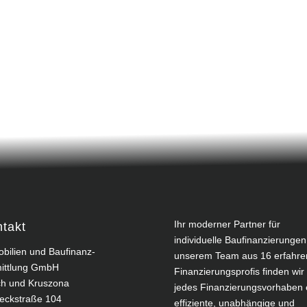
Ihr moderner Partner für
takt
individuelle Baufinanzierungen
bilien und Baufinanz-
unserem Team aus 16 erfahre
ittlung GmbH
Finanzierungsprofis finden wir 
h und Kruszona
jedes Finanzierungsvorhaben 
eckstraße 104
effiziente, unabhängige und