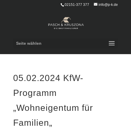
02151-377 377
info@p-k.de
Seite wählen
05.02.2024 KfW-
Programm
„Wohneigentum für
Familien„