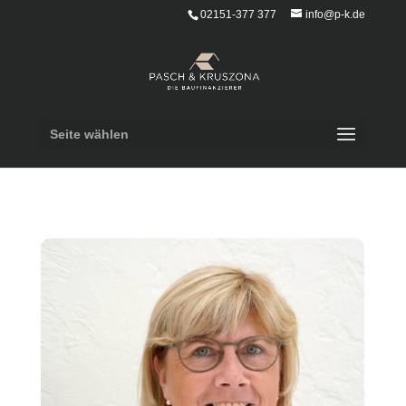
02151-377 377
info@p-k.de
Seite wählen