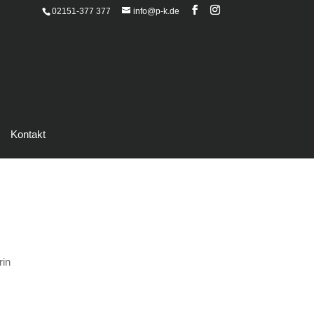
02151-377 377
info@p-k.de
Kontakt
rin